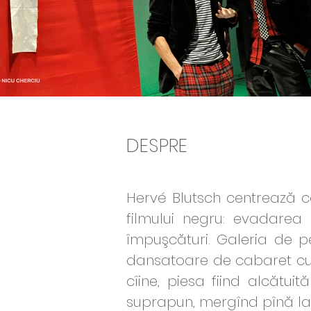
DESPRE
Hervé Blutsch centrează
filmului negru: evadarea
împuşcături. Galeria de pe
dansatoare de cabaret cu u
cîine, piesa fiind alcătu
suprapun, mergînd pînă la