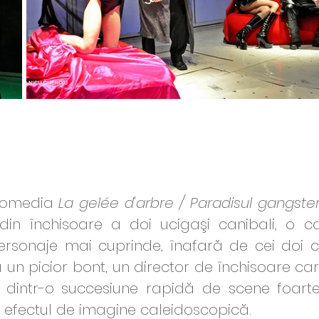
 comedia
La gelée d'arbre / Paradisul gangster
 din închisoare a doi ucigaşi canibali, o 
rsonaje mai cuprinde, înafară de cei doi cani
n picior bont, un director de închisoare care
ită dintr-o succesiune rapidă de scene foar
 efectul de imagine caleidoscopică.