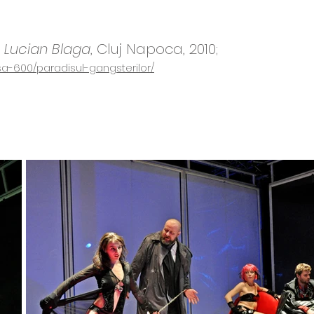
l
Lucian Blaga
, Cluj Napoca
, 2010;
esa-600/paradisul-gangsterilor/