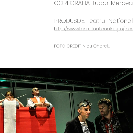
COREGRAFIA: Tudor Mercea
PRODUSDE: Teatrul Naționa
https://www.teatrulnationalcluj.ro/pi
FOTO CREDIT: Nicu Cherciu