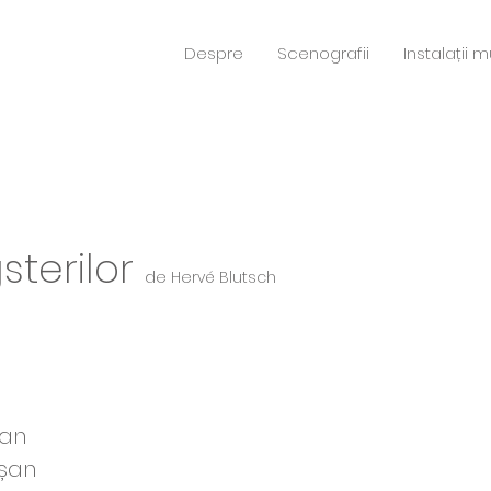
Despre
Scenografii
Instalații 
sterilor
de Hervé Blutsch
ian
eșan