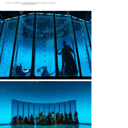
FOTO CREDIT:
Adi Bulboacă
and Vlad Catana