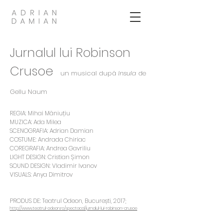
Jurnalul lui Robinson
Crusoe
un musical după
Insula
de
Gellu Naum
REGIA: Mihai Măniuțiu
MUZICA: Ada Milea
SCENOGRAFIA: Adrian Damian
COSTUME: Andrada Chiriac
COREGRAFIA: Andrea Gavriliu
LIGHT DESIGN: Cristian Șimon
SOUND DESIGN: Vladimir Ivanov
VISUALS: Anya Dimitrov
PRODUS DE: Teatrul Odeon, București
, 2017;
http://www.teatrul-odeon.ro/spectacol/jurnalul-lui-robinson-crusoe