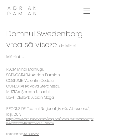
Domnul Swedenborg
vrea să viseze
de Mihai
Măniuțiu
REGIA Mihai Măniuțiu
SCENOGRAFIA: Adrian Damian
COSTUME: Valentin Codoiu
​COREGRAFIA: Vava Ștefănescu
MUZICA: Șerban Ursachi
LIGHT DESIGN: Lucian Moga
PRODUS DE: Teatrul Național
„Vasile Alecsandri"
,
Iași, 2013;
https://www.teatrulnationaliasi.ro/stagiunea/Domnul%20Swedenborg%2
0vrea%20s%C4%83%20viseze--56.html
FOTO CREDIT:
Adi Bulboacă