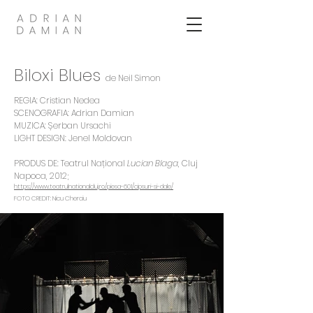
Biloxi Blues
de Neil Simon
REGIA: Cristian Nedea
SCENOGRAFIA: Adrian Damian
MUZICA: Șerban Ursachi
LIGHT DESIGN: Jenel Moldovan
PRODUS DE: Teatrul Național
Lucian Blaga
, Cluj
Napoca
, 2012;
https://www.teatrulnationalcluj.ro/piesa-601/cipsuri-si-dale/
FOTO CREDIT: Nicu Cherciu